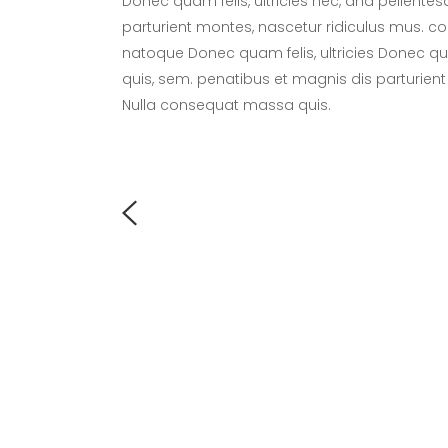
Donec quam felis, ultricies nec, and pellente
parturient montes, nascetur ridiculus mus. 
natoque Donec quam felis, ultricies Donec quam
quis, sem. penatibus et magnis dis parturient
Nulla consequat massa quis.