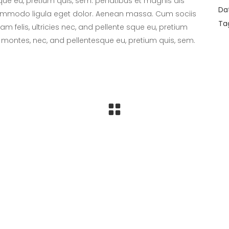
sque eu, pretium quis, sem. penatibus et magnis dis
Da
commodo ligula eget dolor. Aenean massa. Cum sociis
Ta
 felis, ultricies nec, and pellente sque eu, pretium
 montes, nec, and pellentesque eu, pretium quis, sem.